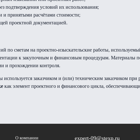
ез подтверждения условий их использования;
и и принятыми расчётами стоимости;
ющей проектной документацией.
ний по сметам на проектно-изыскательские работы, используемый
ентации к закупочным и финансовым процедурам. Материалы п
и и прохождении контроля.
ы используется заказчиком и (или) техническим заказчиком при 
ке
как элемент проектного и финансового цикла, обеспечивающий
expert-09@stexp.ru
О компании